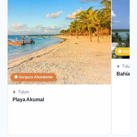
🟡 Sargaz
Tulum
Bahía S
🟠 Sargazo Abundante
Tulum
Playa Akumal