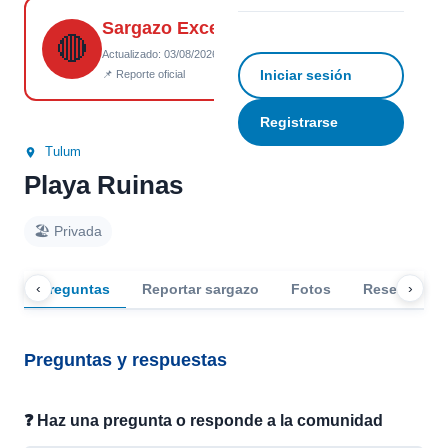
Sargazo Excesivo
☆
Guardar
↗ Compartir
🔴
Actualizado: 03/08/2026 18:09
Iniciar sesión
📌 Reporte oficial
Registrarse
Tulum
Playa Ruinas
🏖️ Privada
‹
›
Preguntas
Reportar sargazo
Fotos
Reseñas
Preguntas y respuestas
❓ Haz una pregunta o responde a la comunidad