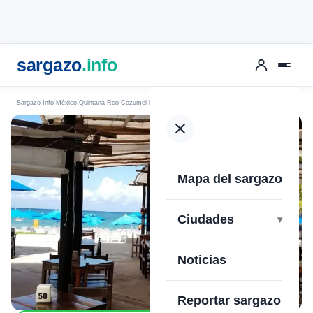
sargazo
.info
Sargazo Info
México
Quintana Roo
Cozumel
Playa Uvas
Mapa del sargazo
›
Ciudades
Noticias
Reportar sargazo