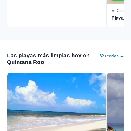
Cozume
Playa L
Las playas más limpias hoy en
Ver todas →
Quintana Roo