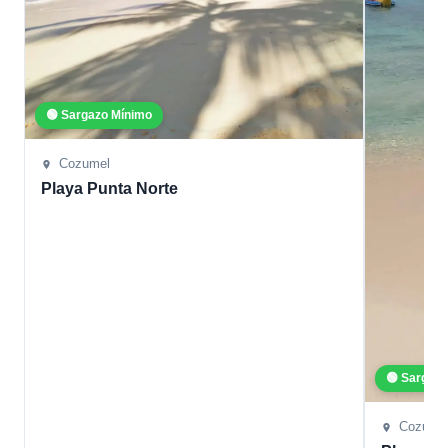
🟢 Sargazo Mínimo
Cozumel
Playa Punta Norte
🟢 Sargaz
Cozume