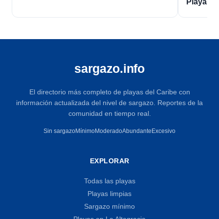
Playa L
sargazo.info
El directorio más completo de playas del Caribe con
información actualizada del nivel de sargazo. Reportes de la
comunidad en tiempo real.
Sin sargazo
Mínimo
Moderado
Abundante
Excesivo
EXPLORAR
Todas las playas
Playas limpias
Sargazo mínimo
Playas en La Altagracia