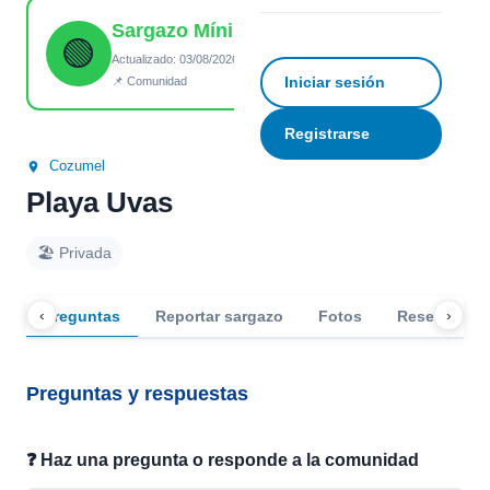
Sargazo Mínimo
☆
Guardar
↗ Compartir
🟢
Actualizado: 03/08/2026 20:20
Iniciar sesión
📌 Comunidad
Registrarse
Cozumel
Playa Uvas
🏖️ Privada
‹
›
Preguntas
Reportar sargazo
Fotos
Reseñas
Preguntas y respuestas
❓ Haz una pregunta o responde a la comunidad