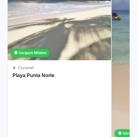
🟢 Sargazo Mínimo
Cozumel
Playa Punta Norte
🟢 Sargaz