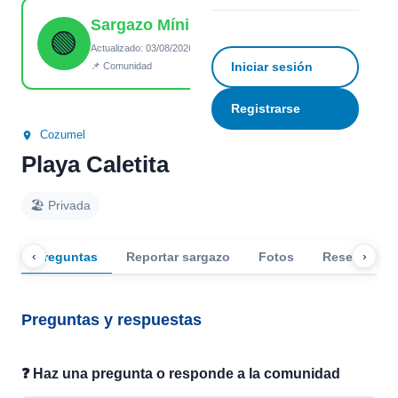
Sargazo Mínimo
☆
Guardar
↗ Compartir
🟢
Actualizado: 03/08/2026 15:19
Iniciar sesión
📌 Comunidad
Registrarse
Cozumel
Playa Caletita
🏖️ Privada
‹
›
Preguntas
Reportar sargazo
Fotos
Reseñas
Preguntas y respuestas
❓ Haz una pregunta o responde a la comunidad