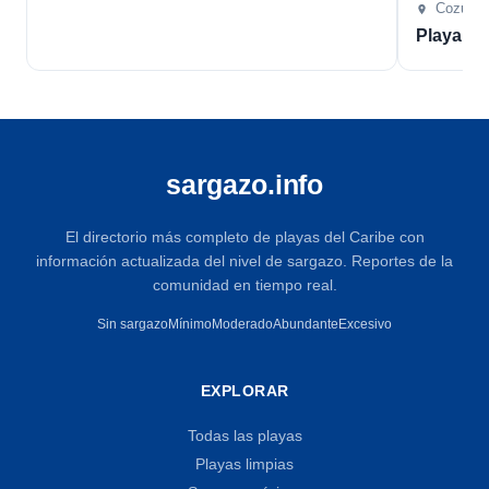
Cozume
Playa L
sargazo.info
El directorio más completo de playas del Caribe con
información actualizada del nivel de sargazo. Reportes de la
comunidad en tiempo real.
Sin sargazo
Mínimo
Moderado
Abundante
Excesivo
EXPLORAR
Todas las playas
Playas limpias