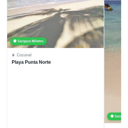
🟢 Sargazo Mínimo
Cozumel
Playa Punta Norte
🟢 Sargaz