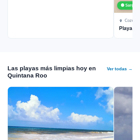
🟢 Sargaz
Cozume
Playa L
Las playas más limpias hoy en
Ver todas →
Quintana Roo