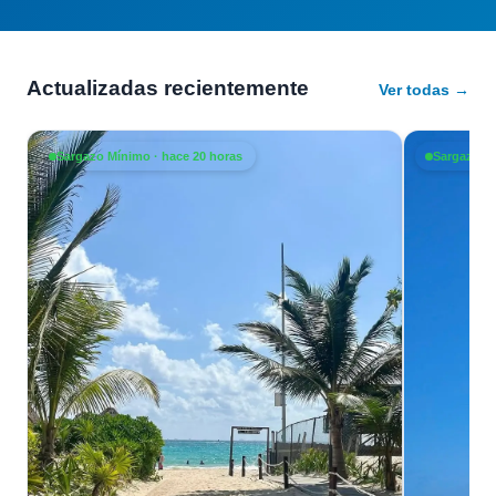
Actualizadas recientemente
Ver todas →
Sargazo Mínimo · hace 20 horas
Sargazo Mí