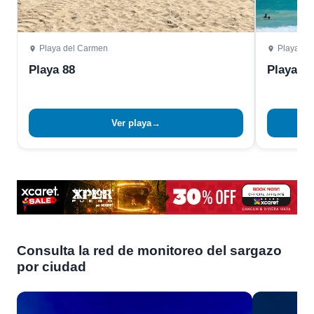
Playa del Carmen
Playa de
Playa 88
Playa 72
Ver playa
→
Consulta la red de monitoreo del sargazo
por ciudad