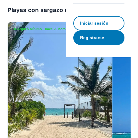
Playas con sargazo mínimo ahora
Ver todas →
Iniciar sesión
Sargazo Mínimo · hace 20 horas
Sargazo Mí
Registrarse