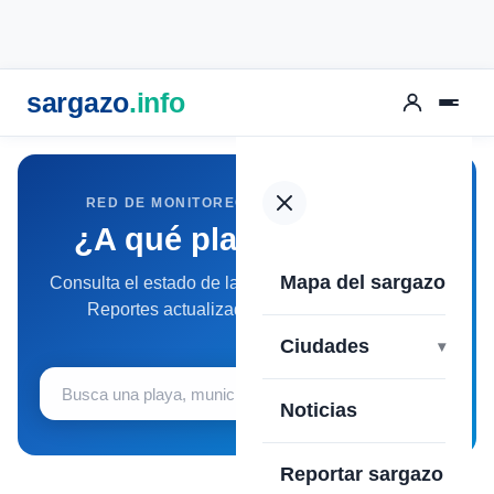
sargazo
.info
RED DE MONITOREO DEL SARGAZO 2026
¿A qué playa vas hoy?
Mapa del sargazo
Consulta el estado de las playas con Sargazo Info.
Reportes actualizados por la comunidad.
Ciudades
Buscar
Noticias
Reportar sargazo