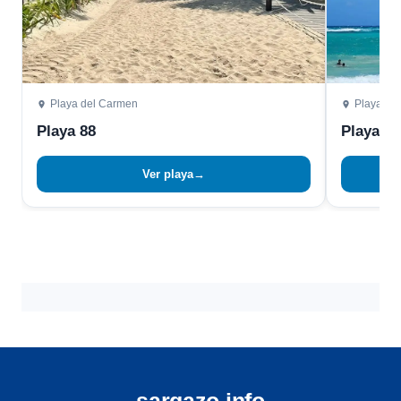
Playa del Carmen
Playa de
Playa 88
Playa 72
Ver playa
→
sargazo.info