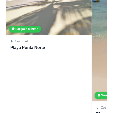
🟢 Sargazo Mínimo
Cozumel
Playa Punta Norte
🟢 Sargaz
Cozume