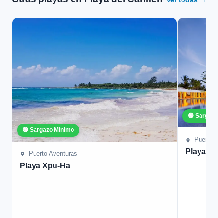
Ver todas →
🟢 Sargaz
🟢 Sargazo Mínimo
Puerto A
Playa Ba
Puerto Aventuras
Playa Xpu-Ha