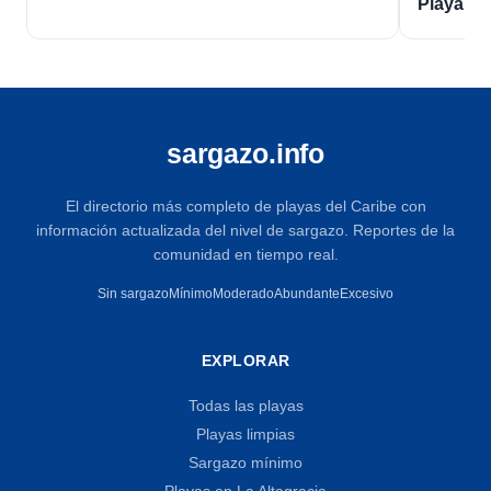
Playa L
sargazo.info
El directorio más completo de playas del Caribe con
información actualizada del nivel de sargazo. Reportes de la
comunidad en tiempo real.
Sin sargazo
Mínimo
Moderado
Abundante
Excesivo
EXPLORAR
Todas las playas
Playas limpias
Sargazo mínimo
Playas en La Altagracia