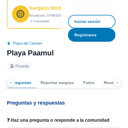
Sargazo Moderado
☆
Guardar
↗ Compartir
🟡
Actualizado: 07/08/2026 06:21
Iniciar sesión
📌 Comunidad
Registrarse
Playa del Carmen
Playa Paamul
🏖️ Privada
‹
›
Preguntas
Reportar sargazo
Fotos
Reseñas
Preguntas y respuestas
❓ Haz una pregunta o responde a la comunidad