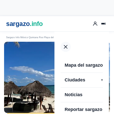
sargazo
.info
Sargazo Info
México
Quintana Roo
Playa del Carmen
Playa Paamul
Mapa del sargazo
›
Ciudades
Noticias
Reportar sargazo