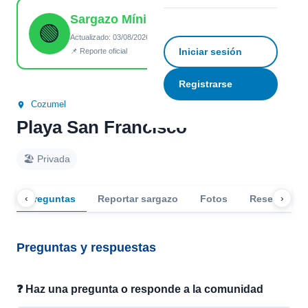
Sargazo Mínimo
☆
Guardar
↗ Compartir
🟢
Actualizado: 03/08/2026 18:20
Iniciar sesión
📌 Reporte oficial
Registrarse
Cozumel
Playa San Francisco
🏖️ Privada
‹
›
Preguntas
Reportar sargazo
Fotos
Reseñas
Preguntas y respuestas
❓ Haz una pregunta o responde a la comunidad