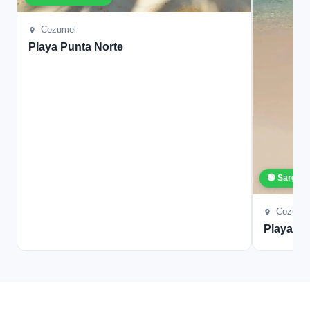
Cozumel
Playa Punta Norte
🟢 Sargaz
Cozume
Playa L