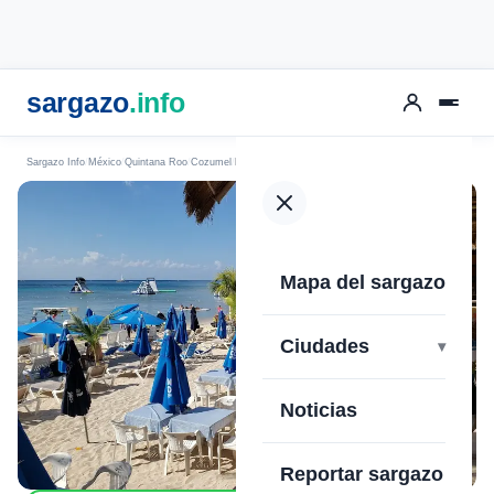
sargazo
.info
Sargazo Info
México
Quintana Roo
Cozumel
Playa San Francisco
Mapa del sargazo
›
Ciudades
Noticias
Reportar sargazo