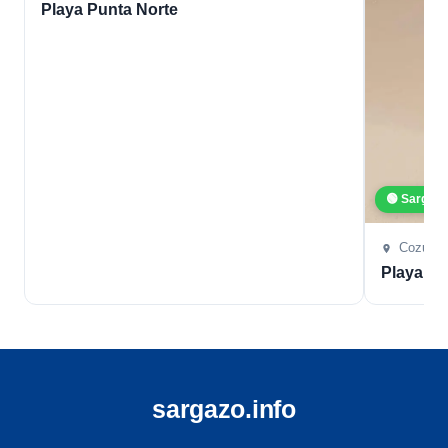
Playa Punta Norte
🟢 Sargaz
Cozume
Playa L
sargazo.info