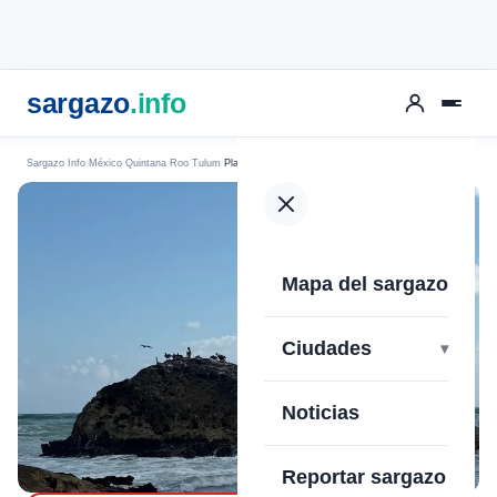
sargazo
.info
Sargazo Info
México
Quintana Roo
Tulum
Playa Punta Piedra
Mapa del sargazo
›
Ciudades
Noticias
Reportar sargazo