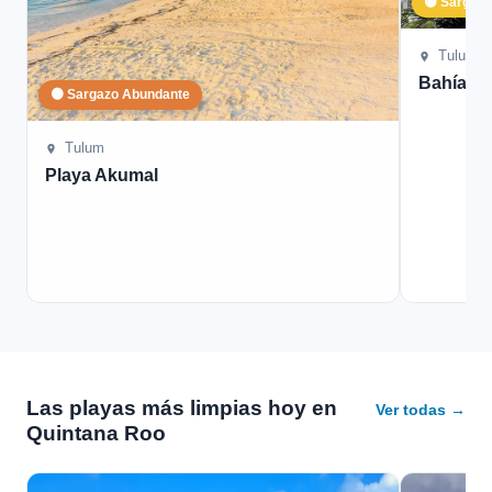
🟡 Sargaz
Tulum
Bahía S
🟠 Sargazo Abundante
Tulum
Playa Akumal
Las playas más limpias hoy en
Ver todas →
Quintana Roo