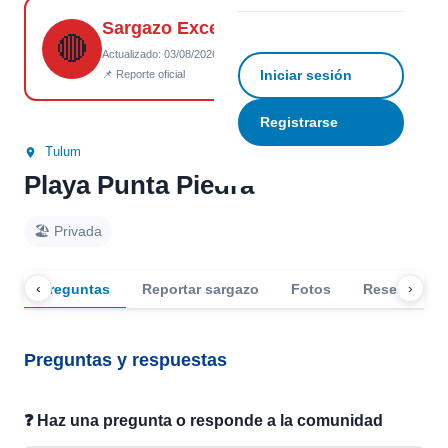
Sargazo Excesivo
☆
Guardar
↗ Compartir
🔴
Actualizado: 03/08/2026 18:10
Iniciar sesión
📌 Reporte oficial
Registrarse
Tulum
Playa Punta Piedra
🏖️ Privada
‹
›
Preguntas
Reportar sargazo
Fotos
Reseñas
Preguntas y respuestas
❓ Haz una pregunta o responde a la comunidad