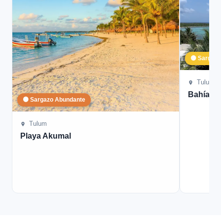
🟡 Sargaz
Tulum
Bahía S
🟠 Sargazo Abundante
Tulum
Playa Akumal