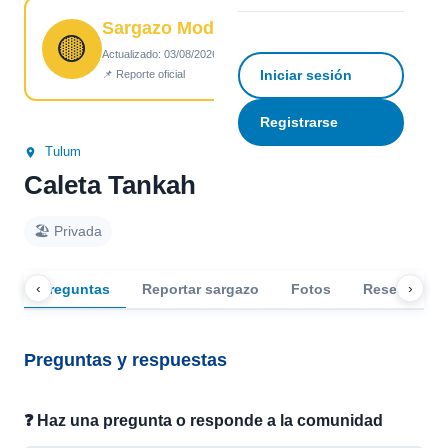
Sargazo Moderado
☆
Guardar
↗ Compartir
🟡
Actualizado: 03/08/2026 18:08
Iniciar sesión
📌 Reporte oficial
Registrarse
Tulum
Caleta Tankah
🏖️ Privada
‹
›
Preguntas
Reportar sargazo
Fotos
Reseñas
Preguntas y respuestas
❓ Haz una pregunta o responde a la comunidad