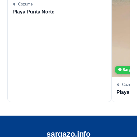
Cozumel
Playa Punta Norte
🟢 Sargaz
Cozume
Playa L
sargazo.info