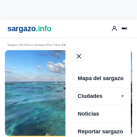
sargazo
.info
Sargazo Info
México
Quintana Roo
Tulum
Caleta Tankah
Mapa del sargazo
›
Ciudades
Noticias
Reportar sargazo