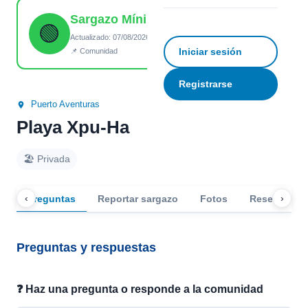
Sargazo Mínimo
Ver todas las fotos (10)
☆
Guardar
↗ Compartir
🟢
Actualizado: 07/08/2026 05:19
Iniciar sesión
📌 Comunidad
Registrarse
Puerto Aventuras
Playa Xpu-Ha
🏖️ Privada
‹
›
Preguntas
Reportar sargazo
Fotos
Reseñas
Preguntas y respuestas
❓ Haz una pregunta o responde a la comunidad