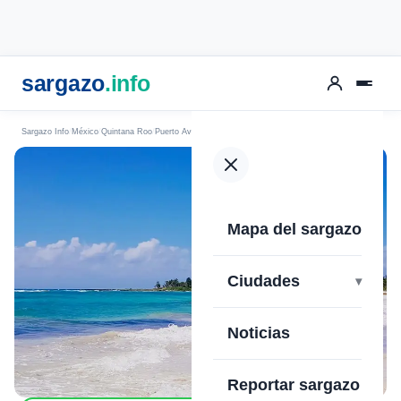
sargazo
.info
Sargazo Info
México
Quintana Roo
Puerto Aventuras
Playa Xpu-Ha
Mapa del sargazo
›
Ciudades
Noticias
Reportar sargazo