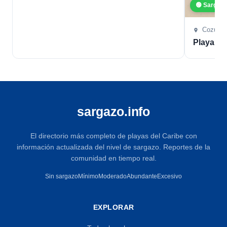
🟢 Sargaz
Cozume
Playa L
sargazo.info
El directorio más completo de playas del Caribe con
información actualizada del nivel de sargazo. Reportes de la
comunidad en tiempo real.
Sin sargazo
Mínimo
Moderado
Abundante
Excesivo
EXPLORAR