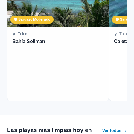
🟡 Sargazo Moderado
🟡 Sargaz
Tulum
Tulum
Bahía Soliman
Caleta T
Las playas más limpias hoy en
Ver todas →