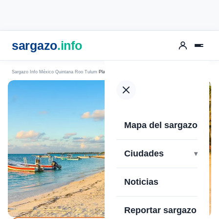
sargazo
.info
Sargazo Info
México
Quintana Roo
Tulum
Playa Akumal
Mapa del sargazo
›
Ciudades
Noticias
Reportar sargazo