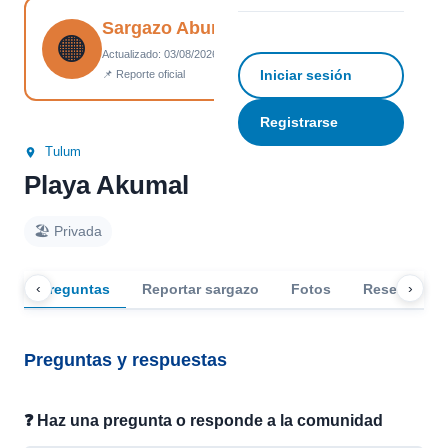
Sargazo Abundante
Ver todas las fotos (5)
☆
Guardar
↗ Compartir
🟠
Actualizado: 03/08/2026 14:01
Iniciar sesión
📌 Reporte oficial
Registrarse
Tulum
Playa Akumal
🏖️ Privada
‹
›
Preguntas
Reportar sargazo
Fotos
Reseñas
Preguntas y respuestas
❓ Haz una pregunta o responde a la comunidad