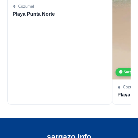
Cozumel
Playa Punta Norte
🟢 Sargaz
Cozume
Playa L
sargazo.info