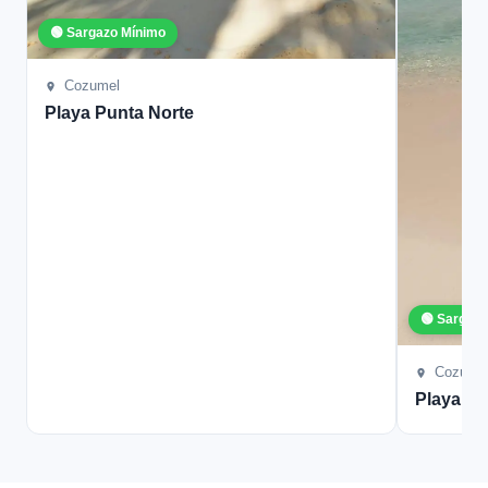
🟢 Sargazo Mínimo
Cozumel
Playa Punta Norte
🟢 Sargaz
Cozume
Playa L