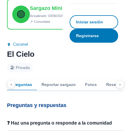
Sargazo Mínimo
☆
Guardar
↗ Compartir
🟢
Actualizado: 03/08/2026 14:11
Iniciar sesión
📌 Comunidad
Registrarse
Cozumel
El Cielo
🏖️ Privada
‹
›
Preguntas
Reportar sargazo
Fotos
Reseñas
Preguntas y respuestas
❓ Haz una pregunta o responde a la comunidad