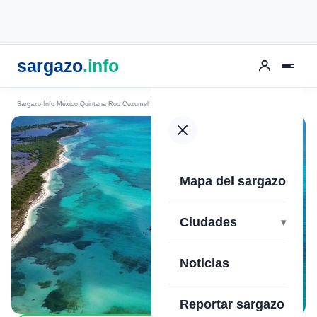
sargazo
.info
Sargazo Info
México
Quintana Roo
Cozumel
El Cielo
Mapa del sargazo
›
Ciudades
Noticias
Reportar sargazo