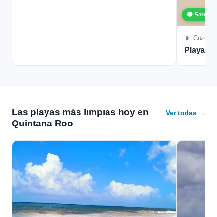
🟢 Sargaz
Cozume
Playa L
Las playas más limpias hoy en
Ver todas →
Quintana Roo