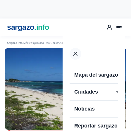
sargazo
.info
Sargazo Info
México
Quintana Roo
Cozumel
Playa Chen Rio
Mapa del sargazo
›
Ciudades
Noticias
Reportar sargazo