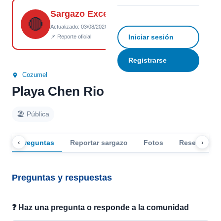
Sargazo Excesivo
☆
Guardar
↗ Compartir
🔴
Actualizado: 03/08/2026 18:23
Iniciar sesión
📌 Reporte oficial
Registrarse
Cozumel
Playa Chen Rio
🏖️ Pública
‹
›
Preguntas
Reportar sargazo
Fotos
Reseñas
Preguntas y respuestas
❓ Haz una pregunta o responde a la comunidad