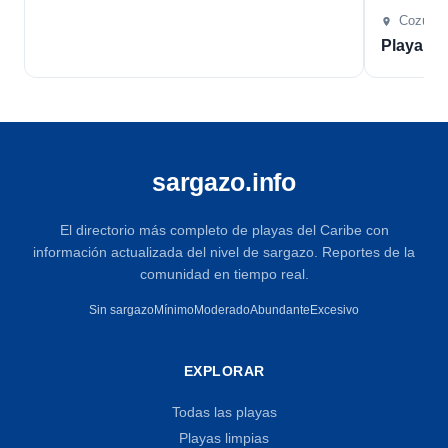
Cozume
Playa L
sargazo.info
El directorio más completo de playas del Caribe con
información actualizada del nivel de sargazo. Reportes de la
comunidad en tiempo real.
Sin sargazo
Mínimo
Moderado
Abundante
Excesivo
EXPLORAR
Todas las playas
Playas limpias