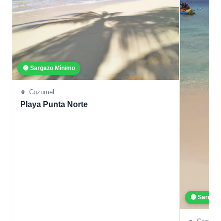
🟢 Sargazo Mínimo
Cozumel
Playa Punta Norte
🟢 Sargaz