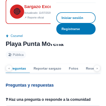
Sargazo Excesivo
☆
Guardar
↗ Compartir
🔴
Actualizado: 11/07/2026 18:22
Iniciar sesión
📌 Reporte oficial
Registrarse
Cozumel
Playa Punta Morena
🏖️ Pública
‹
›
Preguntas
Reportar sargazo
Fotos
Reseñas
Preguntas y respuestas
❓ Haz una pregunta o responde a la comunidad