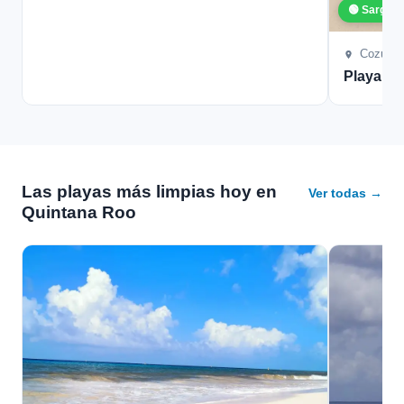
🟢 Sargaz
Cozume
Playa L
Las playas más limpias hoy en
Ver todas →
Quintana Roo