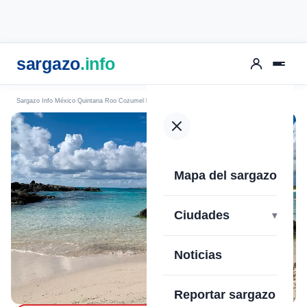
sargazo
.info
Sargazo Info
México
Quintana Roo
Cozumel
Playa Punta Morena
Mapa del sargazo
›
Ciudades
Noticias
Reportar sargazo