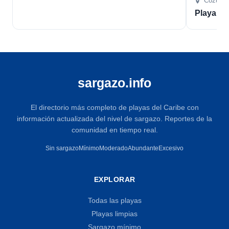
Cozume
Playa L
sargazo.info
El directorio más completo de playas del Caribe con
información actualizada del nivel de sargazo. Reportes de la
comunidad en tiempo real.
Sin sargazo
Mínimo
Moderado
Abundante
Excesivo
EXPLORAR
Todas las playas
Playas limpias
Sargazo mínimo