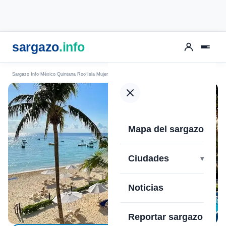
sargazo
.info
Sargazo Info
México
Quintana Roo
Isla Mujeres
Playa Norte
Mapa del sargazo
›
Ciudades
Noticias
Reportar sargazo