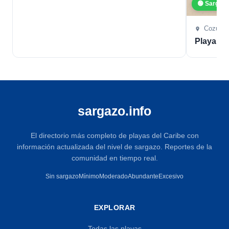
🟢 Sargaz
Cozume
Playa L
sargazo.info
El directorio más completo de playas del Caribe con
información actualizada del nivel de sargazo. Reportes de la
comunidad en tiempo real.
Sin sargazo
Mínimo
Moderado
Abundante
Excesivo
EXPLORAR
Todas las playas