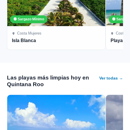
🟢 Sargazo Mínimo
🟢 Sargaz
Costa Mujeres
Costa M
Isla Blanca
Playa Co
Las playas más limpias hoy en
Ver todas →
Quintana Roo