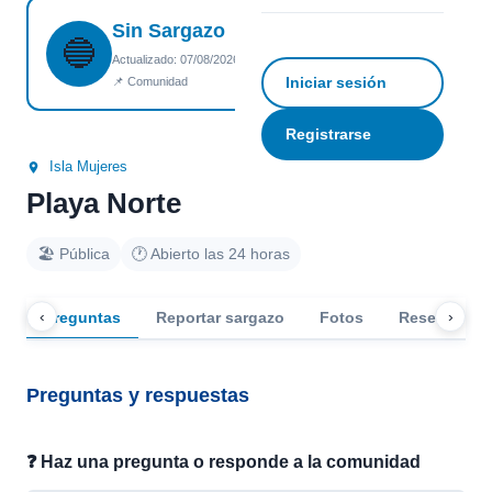
Sin Sargazo
☆
Guardar
↗ Compartir
🔵
Actualizado: 07/08/2026 07:25
Iniciar sesión
📌 Comunidad
Registrarse
Isla Mujeres
Playa Norte
🏖️ Pública
🕐 Abierto las 24 horas
‹
›
Preguntas
Reportar sargazo
Fotos
Reseñas
Preguntas y respuestas
❓ Haz una pregunta o responde a la comunidad