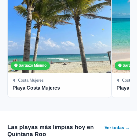
🟢 Sargazo Mínimo
🟢 Sargaz
Costa Mujeres
Costa M
Playa Costa Mujeres
Playa Mu
Las playas más limpias hoy en
Ver todas →
Quintana Roo