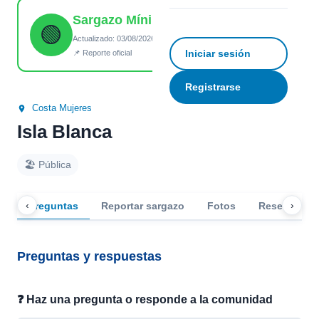
Sargazo Mínimo
Ver todas las fotos (2)
☆
Guardar
↗ Compartir
🟢
Actualizado: 03/08/2026 15:44
Iniciar sesión
📌 Reporte oficial
Registrarse
Costa Mujeres
Isla Blanca
🏖️ Pública
‹
›
Preguntas
Reportar sargazo
Fotos
Reseñas
Preguntas y respuestas
❓ Haz una pregunta o responde a la comunidad