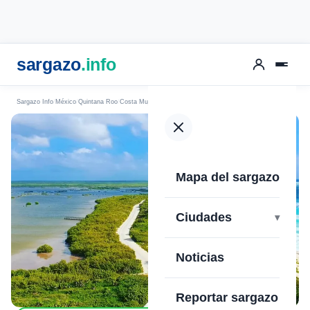
sargazo
.info
Sargazo Info
México
Quintana Roo
Costa Mujeres
Isla Blanca
Mapa del sargazo
›
Ciudades
Noticias
Reportar sargazo