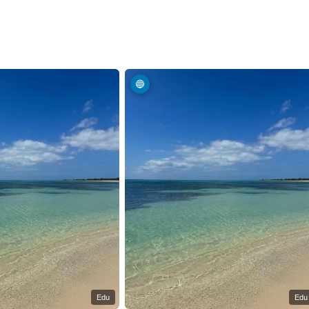
🔵
Edu
Edu