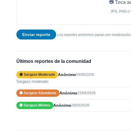
📷 Toca a
JPG, PNG o 
Enviar reporte
Los reportes anónimos pasan por moderación 
Últimos reportes de la comunidad
Anónimo
🟡 Sargazo Moderado
04/08/2026
Sargazo moderado
Anónimo
🟠 Sargazo Abundante
15/06/2026
Anónimo
🟢 Sargazo Mínimo
28/05/2026