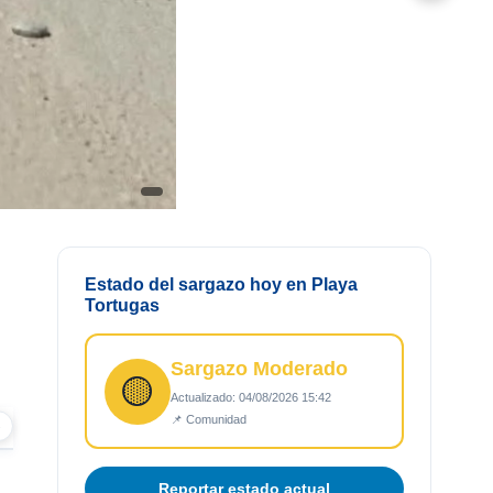
Ver todas las fotos (3)
☆
Guardar
↗ Compartir
Estado del sargazo hoy en Playa
Tortugas
Sargazo Moderado
🟡
Actualizado: 04/08/2026 15:42
📌 Comunidad
›
Reportar estado actual