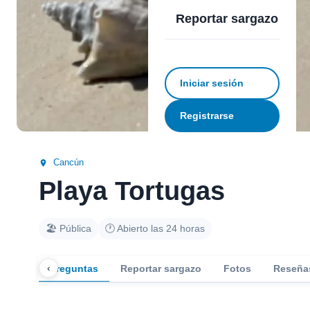
Reportar sargazo
Iniciar sesión
Registrarse
Cancún
Playa Tortugas
🏖️ Pública
🕐 Abierto las 24 horas
‹
Preguntas
Reportar sargazo
Fotos
Reseña