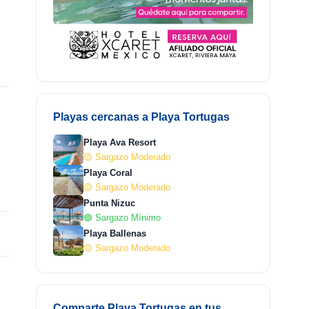
Playas cercanas a Playa Tortugas
Playa Ava Resort
🟡 Sargazo Moderado
Playa Coral
🟡 Sargazo Moderado
Punta Nizuc
🟢 Sargazo Mínimo
Playa Ballenas
🟡 Sargazo Moderado
Comparte Playa Tortugas en tus