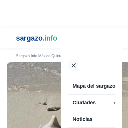
sargazo
.info
Sargazo Info
México
Quintana Roo
Cancún
Playa Tortugas
Mapa del sargazo
Ciudades
Noticias