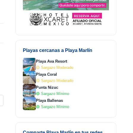
Playas cercanas a Playa Marlín
Playa Ava Resort
🟡 Sargazo Moderado
Playa Coral
🟡 Sargazo Moderado
Punta Nizuc
🟢 Sargazo Mínimo
Playa Ballenas
🟢 Sargazo Mínimo
Comparte Playa Marlín en tus redes