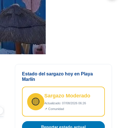
☆
Guardar
↗ Compartir
Estado del sargazo hoy en Playa
Marlín
Sargazo Moderado
🟡
Actualizado: 07/08/2026 06:26
📌 Comunidad
›
Reportar estado actual