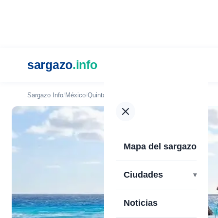
sargazo
.info
Sargazo Info
México
Quintana Roo
Cancún
Playa Marlín
Mapa del sargazo
Ciudades
Noticias