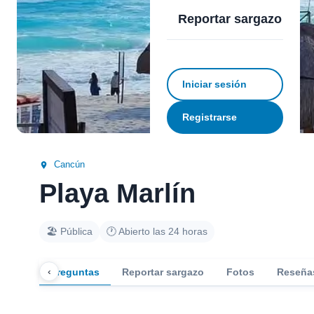
Reportar sargazo
Iniciar sesión
Registrarse
Cancún
Playa Marlín
🏖️ Pública
🕐 Abierto las 24 horas
‹
Preguntas
Reportar sargazo
Fotos
Reseña