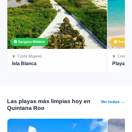
🟢 Sargazo Mínimo
🟡 Sargaz
Costa Mujeres
Costa M
Isla Blanca
Playa Mu
Las playas más limpias hoy en
Ver todas →
Quintana Roo