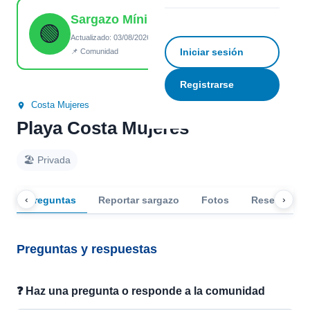
Sargazo Mínimo
☆
Guardar
↗ Compartir
🟢
Actualizado: 03/08/2026 14:26
Iniciar sesión
📌 Comunidad
Registrarse
Costa Mujeres
Playa Costa Mujeres
🏖️ Privada
‹
›
Preguntas
Reportar sargazo
Fotos
Reseñas
Preguntas y respuestas
❓ Haz una pregunta o responde a la comunidad