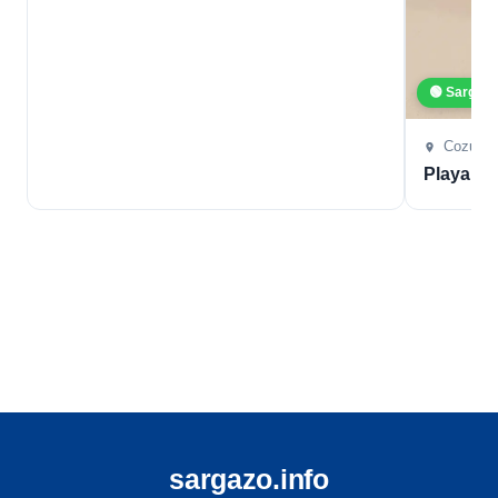
🟢 Sargaz
Cozume
Playa L
sargazo.info