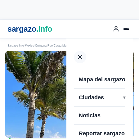
sargazo
.info
Sargazo Info
México
Quintana Roo
Costa Mujeres
Playa Costa Mujeres
Mapa del sargazo
›
Ciudades
Noticias
Reportar sargazo