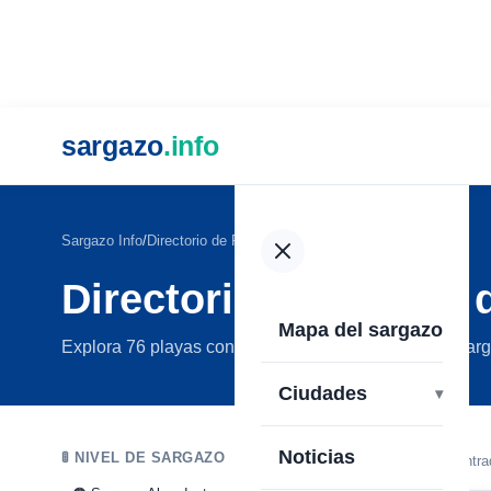
sargazo
.info
Sargazo Info
Directorio de Playas
Directorio de Playas 
Mapa del sargazo
Explora 76 playas con información actualizada del sar
Ciudades
Noticias
🚦 NIVEL DE SARGAZO
76 playas encontr