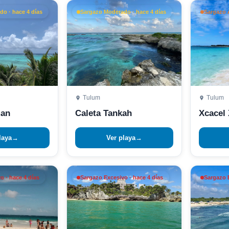
o · hace 4 días
Sargazo Moderado · hace 4 días
Sargazo 
Tulum
Tulum
man
Caleta Tankah
Xcacel 
laya
→
Ver playa
→
o · hace 4 días
Sargazo Excesivo · hace 4 días
Sargazo E