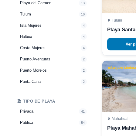
Playa del Carmen
13
Tulum
10
Tulum
Isla Mujeres
4
Playa Santa
Holbox
4
Ver p
Costa Mujeres
4
Puerto Aventuras
2
Sargazo Moderad
Puerto Morelos
2
Punta Cana
2
🏖️ TIPO DE PLAYA
Privada
41
Mahahual
Pública
54
Playa Maha