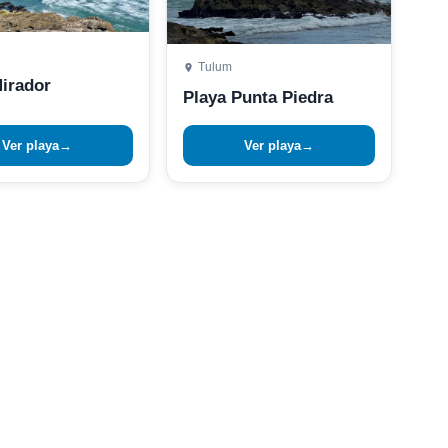
Tulum
Mirador
Playa Punta Piedra
Ver playa
→
Ver playa
→