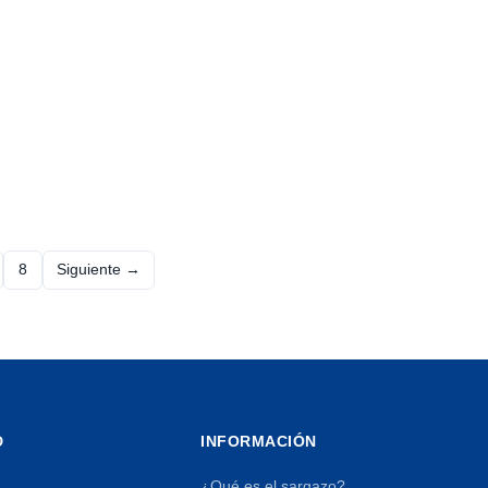
8
Siguiente →
Página
D
INFORMACIÓN
¿Qué es el sargazo?