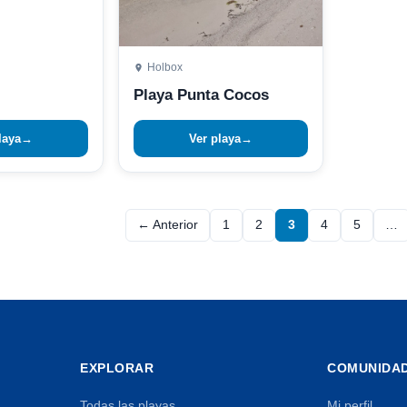
Holbox
Playa Punta Cocos
laya
→
Ver playa
→
← Anterior
1
2
3
4
5
…
Página
Página
Página
Página
Página
EXPLORAR
COMUNIDA
Todas las playas
Mi perfil