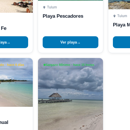
Tulum
Playa Pescadores
Tulum
Playa 
 Fe
laya
→
Ver playa
→
o · hace 4 días
Sargazo Mínimo · hace 15 horas
hual