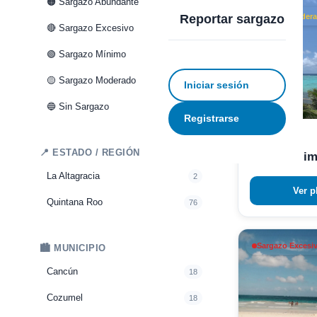
🟠 Sargazo Abundante
6
Reportar sargazo
Sargazo Moderad
🔴 Sargazo Excesivo
11
🟢 Sargazo Mínimo
43
🟡 Sargazo Moderado
14
Iniciar sesión
🔵 Sin Sargazo
2
Registrarse
Tulum
📍 ESTADO / REGIÓN
Bahía Soli
La Altagracia
2
Ver p
Quintana Roo
76
Sargazo Excesiv
🏙️ MUNICIPIO
Cancún
18
Cozumel
18