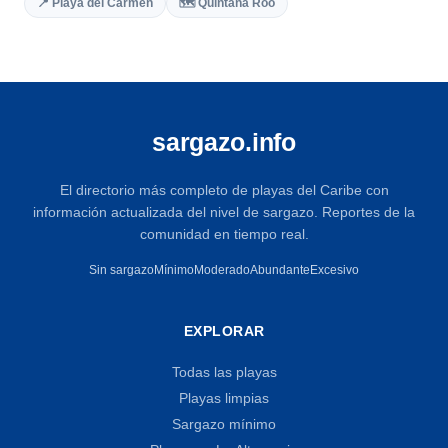
📍 Playa del Carmen
🗺️ Quintana Roo
sargazo.info
El directorio más completo de playas del Caribe con
información actualizada del nivel de sargazo. Reportes de la
comunidad en tiempo real.
Sin sargazo
Mínimo
Moderado
Abundante
Excesivo
EXPLORAR
Todas las playas
Playas limpias
Sargazo mínimo