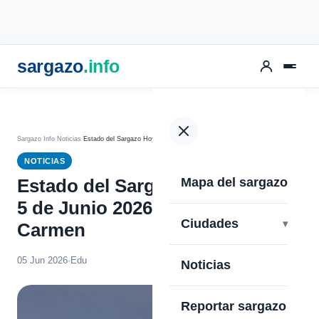
sargazo
.info
Sargazo Info
Noticias
Estado del Sargazo Hoy Viernes 5 de Junio 2026 en Playa del Carmen
NOTICIAS
Mapa del sargazo
Estado del Sargazo Hoy Viernes
5 de Junio 2026 en Playa del
Ciudades
Carmen
05 Jun 2026
·
Edu
Noticias
Reportar sargazo