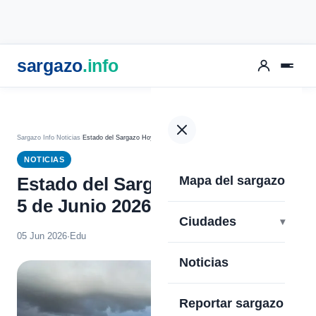
sargazo
.info
Sargazo Info
Noticias
Estado del Sargazo Hoy Viernes 5 de Junio 2026 en Cancún
NOTICIAS
Mapa del sargazo
Estado del Sargazo Hoy Viernes
5 de Junio 2026 en Cancún
Ciudades
05 Jun 2026
·
Edu
Noticias
Reportar sargazo