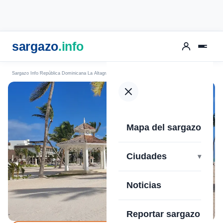
sargazo
.info
Sargazo Info
República Dominicana
La Altagracia
Punta Cana
Playa Juanillo
Mapa del sargazo
›
Ciudades
Noticias
Reportar sargazo