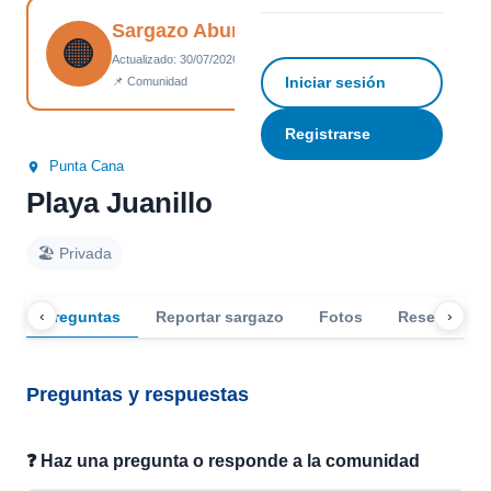
Sargazo Abundante
☆
Guardar
↗ Compartir
🟠
Actualizado: 30/07/2026 01:44
Iniciar sesión
📌 Comunidad
Registrarse
Punta Cana
Playa Juanillo
🏖️ Privada
‹
›
Preguntas
Reportar sargazo
Fotos
Reseñas
Preguntas y respuestas
❓ Haz una pregunta o responde a la comunidad