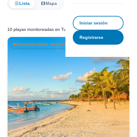
Lista
Mapa
Filtrar
Iniciar sesión
10 playas monitoreadas en Tulum
Registrarse
Sargazo Abundante · hace 4 días