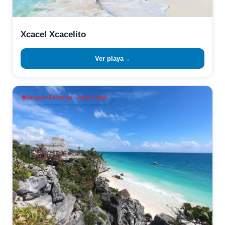
Xcacel Xcacelito
Ver playa
→
Sargazo Excesivo · hace 4 días