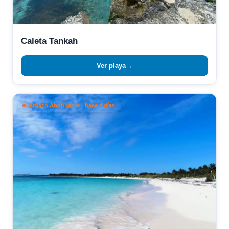
Caleta Tankah
Ver playa
→
Sargazo Abundante · hace 4 días