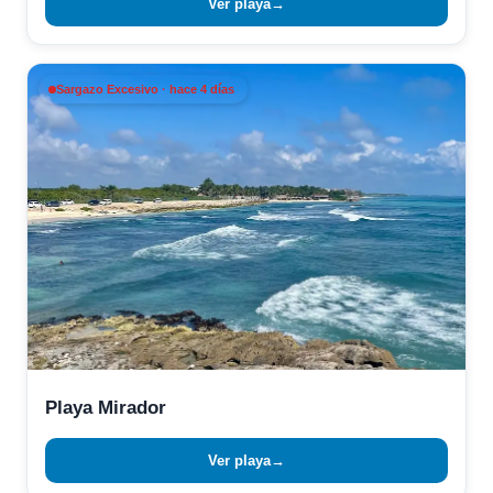
Ver playa
→
Sargazo Excesivo · hace 4 días
Playa Mirador
Ver playa
→