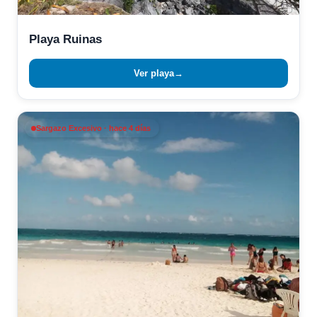
Playa Ruinas
Ver playa
→
Sargazo Excesivo · hace 4 días