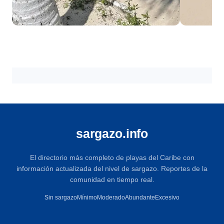
Cancún
Cozume
18 playas
18 playas
sargazo.info
El directorio más completo de playas del Caribe con
información actualizada del nivel de sargazo. Reportes de la
comunidad en tiempo real.
Sin sargazo
Mínimo
Moderado
Abundante
Excesivo