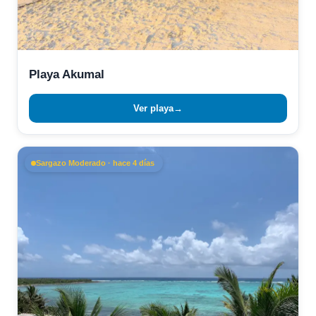
Playa Akumal
Ver playa
→
Sargazo Moderado · hace 4 días