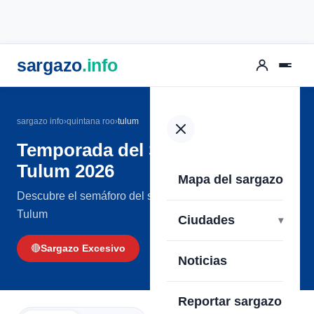
sargazo
.info
sargazo info
›
quintana roo
›
tulum
Temporada del Sargazo en
Tulum 2026
Mapa del sargazo
Descubre el semáforo del sargazo en las playas de
Tulum
Ciudades
🔴
Sargazo Excesivo
Noticias
Reportar sargazo