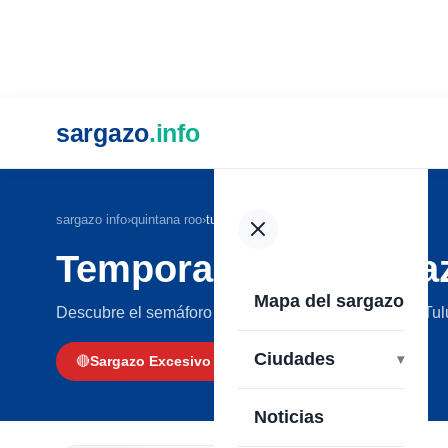
sargazo
.info
sargazo info
›
quintana roo
›
tulum
Temporada del Sarga
Mapa del sargazo
Descubre el semáforo del sargazo en las playas de Tu
Ciudades
🔴
Sargazo Excesivo
Noticias