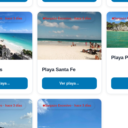
o · hace 3 días
Sargazo Excesivo · hace 3 días
Sargazo E
Playa 
s
Playa Santa Fe
laya
→
Ver playa
→
o · hace 3 días
Sargazo Excesivo · hace 3 días