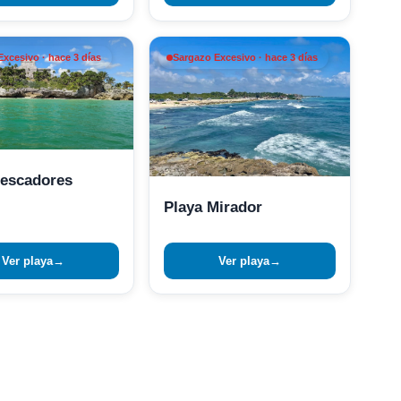
xcesivo · hace 3 días
Sargazo Excesivo · hace 3 días
Pescadores
Playa Mirador
Ver playa
→
Ver playa
→