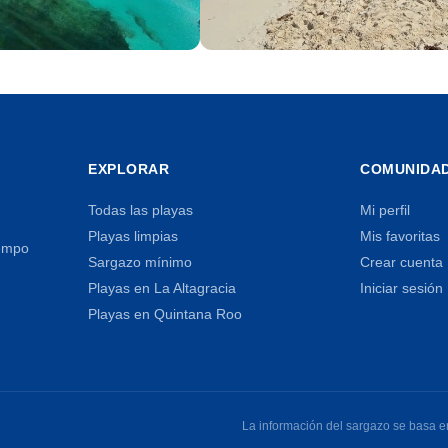
Playa del Carmen
13 playas
EXPLORAR
COMUNIDA
Todas las playas
Mi perfil
Playas limpias
Mis favoritas
iempo
Sargazo mínimo
Crear cuenta
Playas en La Altagracia
Iniciar sesión
Playas en Quintana Roo
La información del sargazo se basa en 