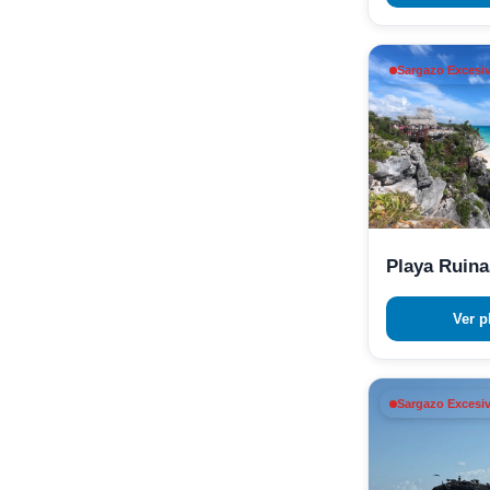
Sargazo Excesiv
Playa Ruina
Ver p
Sargazo Excesiv