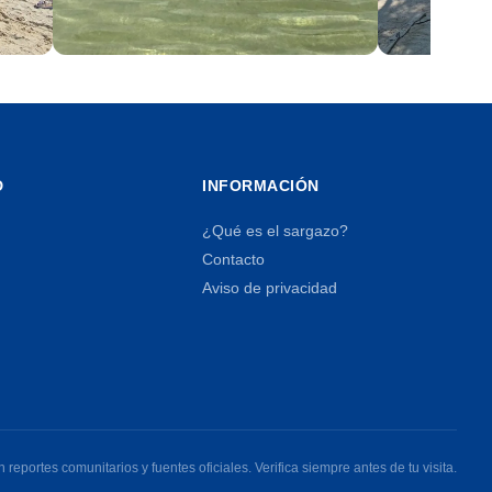
Holbox
Costa Muj
4 playas
4 playas
D
INFORMACIÓN
¿Qué es el sargazo?
Contacto
Aviso de privacidad
reportes comunitarios y fuentes oficiales. Verifica siempre antes de tu visita.