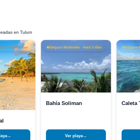
readas en Tulum
te · hace 3 días
Sargazo Moderado · hace 3 días
Sargazo 
Bahía Soliman
Caleta
al
laya
→
Ver playa
→