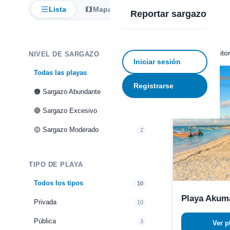
Lista
Mapa
Reportar sargazo
10 playas monito
NIVEL DE SARGAZO
Iniciar sesión
Todas las playas
10
Sargazo Abundan
Registrarse
🟠 Sargazo Abundante
2
🔴 Sargazo Excesivo
6
🟡 Sargazo Moderado
2
TIPO DE PLAYA
Todos los tipos
10
Playa Akum
Privada
10
Pública
3
Ver p