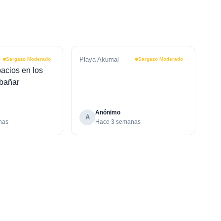
Playa Akumal
Sargazo Moderado
Sargazo Moderado
pacios en los
 bañar
Anónimo
A
nas
Hace 3 semanas