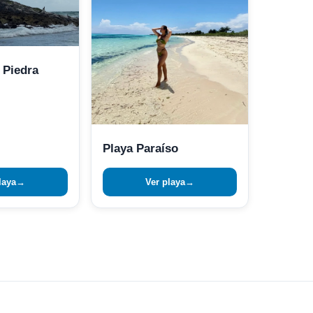
 Piedra
Playa Paraíso
laya
→
Ver playa
→