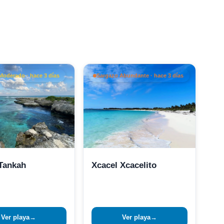
Moderado · hace 3 días
Sargazo Abundante · hace 3 días
 Tankah
Xcacel Xcacelito
Ver playa
→
Ver playa
→