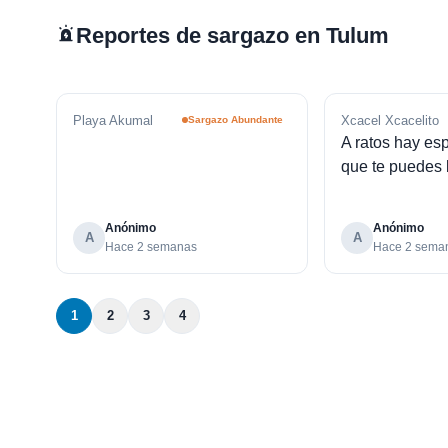
Reportes de sargazo en Tulum
Playa Akumal
Xcacel Xcacelito
Sargazo Abundante
A ratos hay es
que te puedes
Anónimo
Anónimo
A
A
Hace 2 semanas
Hace 2 sema
1
2
3
4