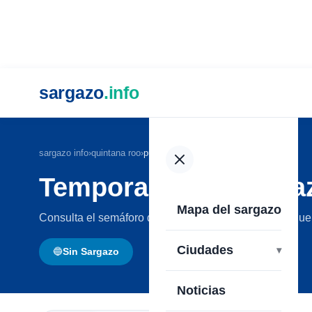
sargazo
.info
sargazo info
›
quintana roo
›
puerto morelos
Temporada del Sarga
Mapa del sargazo
Consulta el semáforo del sargazo en las playas de Pue
Ciudades
🔵
Sin Sargazo
Noticias