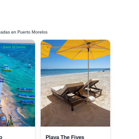
eadas en Puerto Morelos
· hace 10 horas
Sargazo Abundante · hace 9 horas
o
Playa The Fives