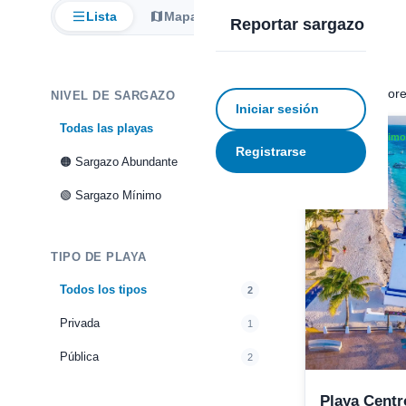
Lista
Mapa
Reportar sargazo
2 playas monitor
NIVEL DE SARGAZO
Iniciar sesión
Todas las playas
2
Sargazo Mínimo 
Registrarse
🟠 Sargazo Abundante
1
🟢 Sargazo Mínimo
1
TIPO DE PLAYA
Todos los tipos
2
Privada
1
Pública
2
Playa Centr