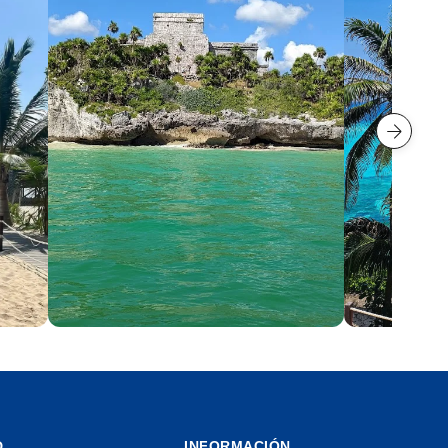
Tulum
Isla Mujer
10 playas
4 playas
D
INFORMACIÓN