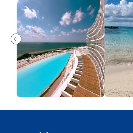
Cancún
Cozumel
18 playas
18 playas