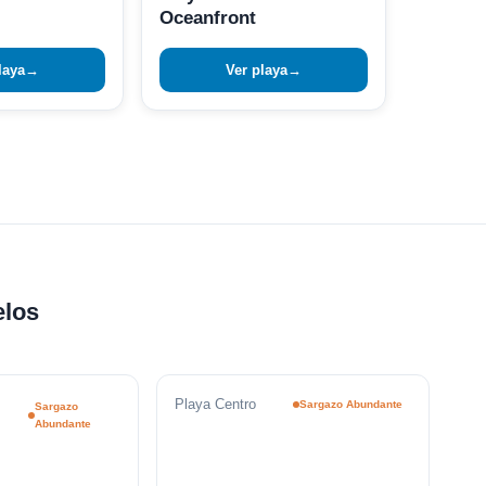
Oceanfront
laya
→
Ver playa
→
elos
Playa Centro
Sargazo Abundante
Sargazo
Abundante