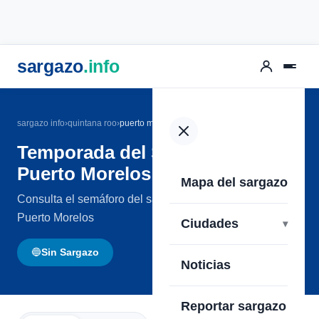
sargazo
.info
sargazo info
›
quintana roo
›
puerto morelos
Temporada del Sargazo en
Puerto Morelos 2026
Mapa del sargazo
Consulta el semáforo del sargazo en las playas de
Puerto Morelos
Ciudades
🔵
Sin Sargazo
Noticias
Reportar sargazo