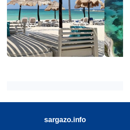
Cancún
Cozume
18 playas
18 playas
sargazo.info