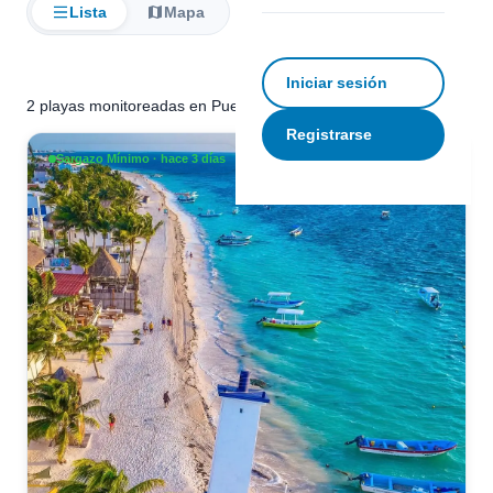
Lista
Mapa
Filtrar
Iniciar sesión
2 playas monitoreadas en Puerto Morelos
Registrarse
Sargazo Mínimo · hace 3 días