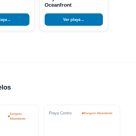
Oceanfront
laya
→
Ver playa
→
elos
Playa Centro
Sargazo Abundante
Sargazo
Abundante