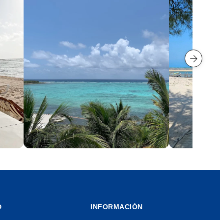
Tulum
Isla Mujer
10 playas
4 playas
D
INFORMACIÓN