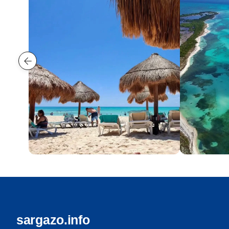
Cancún
Cozumel
18 playas
18 playas
sargazo.info