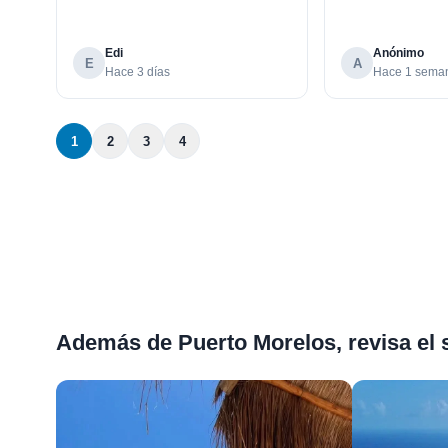
Edi
Anónimo
E
A
Hace 3 días
Hace 1 sema
1
2
3
4
Además de Puerto Morelos, revisa el 