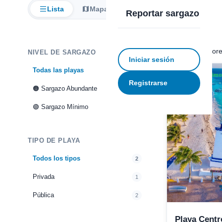
Lista
Mapa
Reportar sargazo
2 playas monitor
NIVEL DE SARGAZO
Iniciar sesión
Todas las playas
2
Sargazo Mínimo 
Registrarse
🟠 Sargazo Abundante
1
🟢 Sargazo Mínimo
1
TIPO DE PLAYA
Todos los tipos
2
Privada
1
Pública
2
Playa Centr