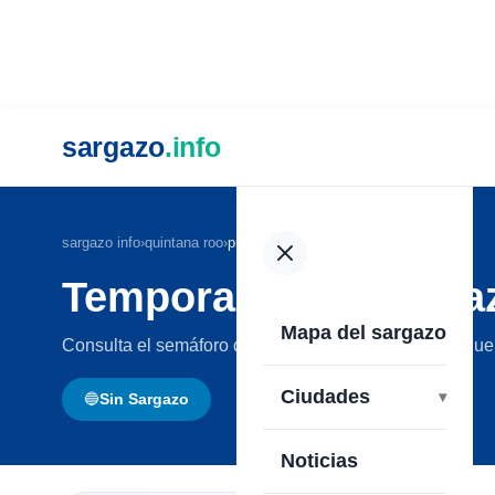
sargazo
.info
sargazo info
›
quintana roo
›
puerto morelos
Temporada del Sarga
Mapa del sargazo
Consulta el semáforo del sargazo en las playas de Pue
Ciudades
🔵
Sin Sargazo
Noticias