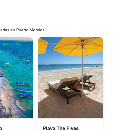
eadas en Puerto Morelos
· hace 2 días
Sargazo Abundante · hace 2 días
o
Playa The Fives