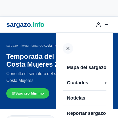
sargazo
.info
sargazo info
›
quintana roo
›
costa mujeres
Temporada del Sargazo en
Costa Mujeres 2026
Mapa del sargazo
Consulta el semáforo del sargazo en las playas de
Costa Mujeres
Ciudades
🟢
Sargazo Mínimo
Noticias
Reportar sargazo