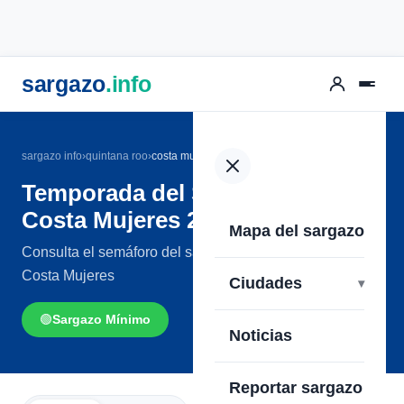
sargazo
.info
sargazo info
›
quintana roo
›
costa mujeres
Temporada del Sargazo en
Costa Mujeres 2026
Mapa del sargazo
Consulta el semáforo del sargazo en las playas de
Costa Mujeres
Ciudades
🟢
Sargazo Mínimo
Noticias
Reportar sargazo