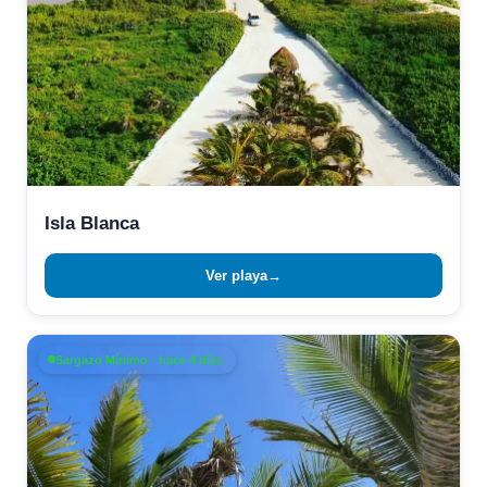
Isla Blanca
Ver playa
→
Sargazo Mínimo · hace 4 días