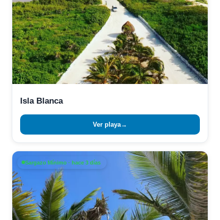
Isla Blanca
Ver playa
→
Sargazo Mínimo · hace 3 días