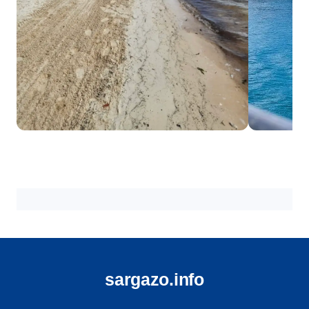
Cancún
Cozume
18 playas
18 playas
sargazo.info