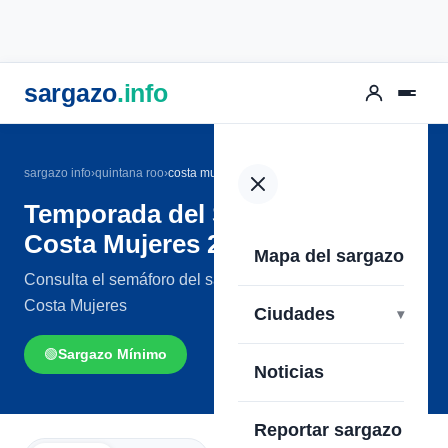
sargazo
.info
sargazo info
›
quintana roo
›
costa mujeres
Temporada del Sargazo en
Costa Mujeres 2026
Mapa del sargazo
Consulta el semáforo del sargazo en las playas de
Costa Mujeres
Ciudades
🟢
Sargazo Mínimo
Noticias
Reportar sargazo