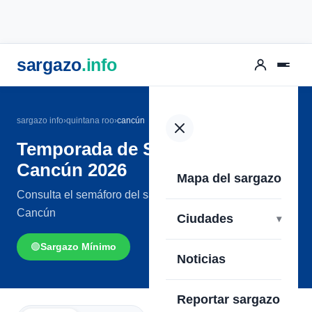
sargazo
.info
sargazo info
›
quintana roo
›
cancún
Temporada de Sargazo en
Cancún 2026
Mapa del sargazo
Consulta el semáforo del sargazo en las playas de
Cancún
Ciudades
🟢
Sargazo Mínimo
Noticias
Reportar sargazo