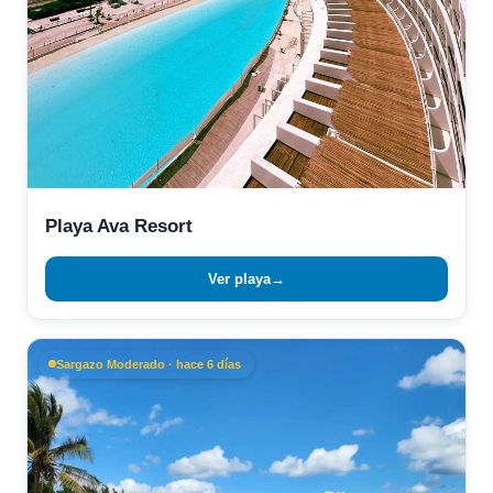
Playa Ava Resort
Ver playa
→
Sargazo Moderado · hace 6 días