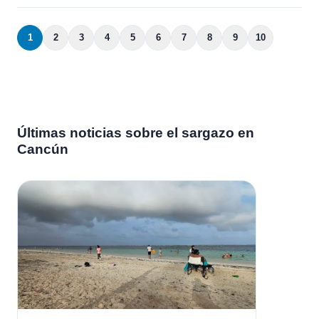
1
2
3
4
5
6
7
8
9
10
Últimas noticias sobre el sargazo en
Cancún