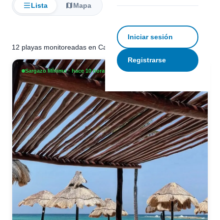
Lista
Mapa
Filtrar
Iniciar sesión
12 playas monitoreadas en Cancún
Registrarse
Sargazo Mínimo · hace 10 horas