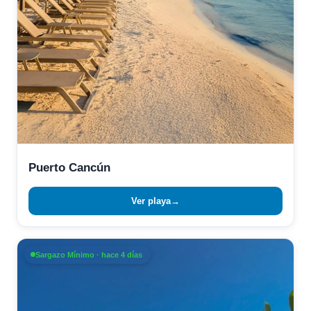
Puerto Cancún
Ver playa
→
Sargazo Mínimo · hace 4 días