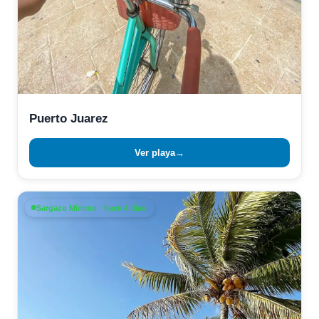
Puerto Juarez
Ver playa
→
Sargazo Mínimo · hace 4 días