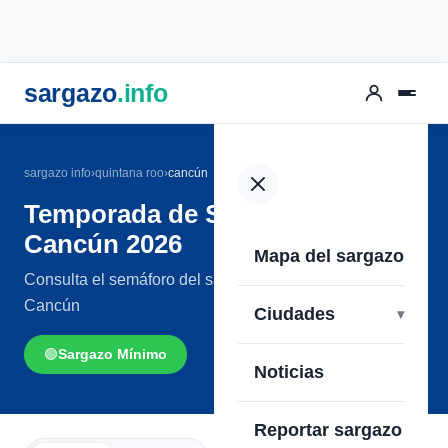
sargazo
.info
sargazo info
›
quintana roo
›
cancún
Temporada de Sargazo en
Cancún 2026
Mapa del sargazo
Consulta el semáforo del sargazo en las playas de
Cancún
Ciudades
🟢
Sargazo Mínimo
Noticias
Reportar sargazo